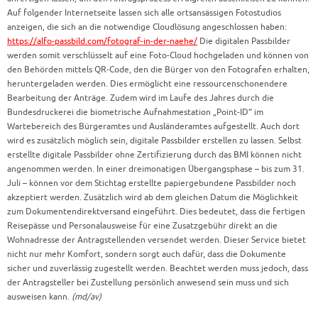
Auf folgender Internetseite lassen sich alle ortsansässigen Fotostudios
anzeigen, die sich an die notwendige Cloudlösung angeschlossen haben:
https://alfo-passbild.com/fotograf-in-der-naehe/
Die digitalen Passbilder
werden somit verschlüsselt auf eine Foto-Cloud hochgeladen und können von
den Behörden mittels QR-Code, den die Bürger von den Fotografen erhalten,
heruntergeladen werden. Dies ermöglicht eine ressourcenschonendere
Bearbeitung der Anträge. Zudem wird im Laufe des Jahres durch die
Bundesdruckerei die biometrische Aufnahmestation „Point-ID“ im
Wartebereich des Bürgeramtes und Ausländeramtes aufgestellt. Auch dort
wird es zusätzlich möglich sein, digitale Passbilder erstellen zu lassen. Selbst
erstellte digitale Passbilder ohne Zertifizierung durch das BMI können nicht
angenommen werden. In einer dreimonatigen Übergangsphase – bis zum 31.
Juli – können vor dem Stichtag erstellte papiergebundene Passbilder noch
akzeptiert werden. Zusätzlich wird ab dem gleichen Datum die Möglichkeit
zum Dokumentendirektversand eingeführt. Dies bedeutet, dass die fertigen
Reisepässe und Personalausweise für eine Zusatzgebühr direkt an die
Wohnadresse der Antragstellenden versendet werden. Dieser Service bietet
nicht nur mehr Komfort, sondern sorgt auch dafür, dass die Dokumente
sicher und zuverlässig zugestellt werden. Beachtet werden muss jedoch, dass
der Antragsteller bei Zustellung persönlich anwesend sein muss und sich
ausweisen kann.
(md/av)