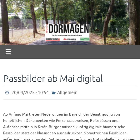
Zum
Inhalt
springen
Passbilder ab Mai digital
20/04/2025 - 10:54
Allgemein
Ab Anfang Mai treten Neuerungen im Bereich der Beantragung von
hoheitlichen Dokumenten wie Personalausweisen, Reisepässen und
Aufenthaltstiteln in Kraft. Bürger müssen künftig digitale biometrische
Passbilder statt der klassischen ausgedruckten biometrischen Passbilder
anfertigen lassen, um den Antragsprozess erfolgreich abschließen zu können.