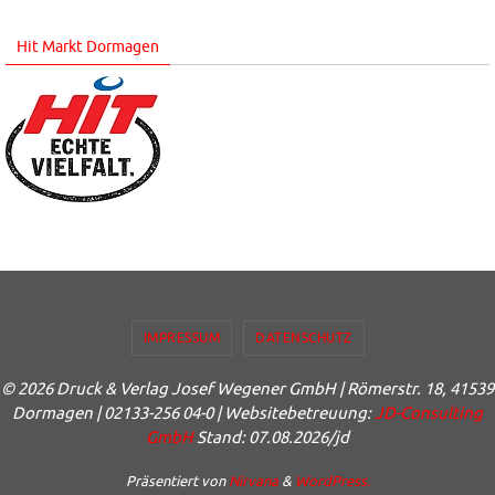
Hit Markt Dormagen
IMPRESSUM
DATENSCHUTZ
© 2026 Druck & Verlag Josef Wegener GmbH | Römerstr. 18, 41539
Dormagen | 02133-256 04-0 | Websitebetreuung:
JD-Consulting
GmbH
Stand: 07.08.2026/jd
Präsentiert von
Nirvana
&
WordPress.