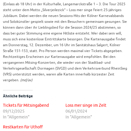
(Einlass ab 18 Uhr) in der Kulturhalle, Langemarckstraße 1 – 3. Die Tour 2025
steht unter dem Motto „Silverjeilezick“ – Loss mer singe feiert 25-jähriges
Jubiläum. Dabei werden die neuen Sessions-Hits der Kölner Karnevalsbands
und Solokünstler gespielt sowie mit den Besuchern gemeinsam gesungen. Sie
können dann über ihr Lieblingslied für die Session 2024/25 abstimmen, so
dass bei guter Stimmung eine eigene Hitliste entsteht. Wer dabei sein will,
muss sich eine kostenlose Eintrittskarte besorgen. Die Kartenausgabe findet
am Donnerstag, 12. Dezember, um 16 Uhr im Sanitätshaus Salgert, Kölner
Straße 151-153, statt. Pro Person werden maximal vier Tickets abgegeben.
Rechtzeitiges Erscheinen zur Kartenausgabe wird empfohlen. Bei den
vergangenen Mitsing-Konzerten, die wieder von der Stadtbad- und
Verkehrsgesellschaft Dormagen (SVGD) und dem Verkehrsverbund RheinSieg
(VRS) unterstützt werden, waren alle Karten innerhalb kürzester Zeit
vergeben.
(md/av)
Ähnliche Beiträge
Tickets für Mitsingabend
Loss mer singe im Zelt
09/12/2025
06/01/2024
In "Allgemein"
In "Allgemein"
Restkarten für Uthoff