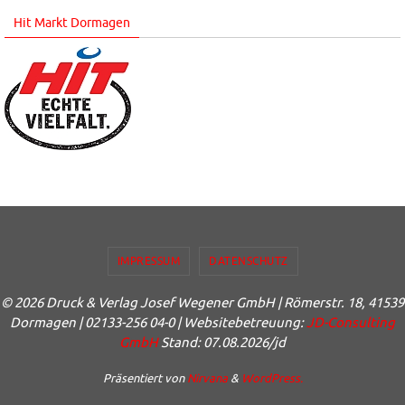
Hit Markt Dormagen
IMPRESSUM
DATENSCHUTZ
© 2026 Druck & Verlag Josef Wegener GmbH | Römerstr. 18, 41539
Dormagen | 02133-256 04-0 | Websitebetreuung:
JD-Consulting
GmbH
Stand: 07.08.2026/jd
Präsentiert von
Nirvana
&
WordPress.