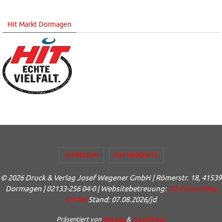
Hit Markt Dormagen
IMPRESSUM
DATENSCHUTZ
© 2026 Druck & Verlag Josef Wegener GmbH | Römerstr. 18, 41539
Dormagen | 02133-256 04-0 | Websitebetreuung:
JD-Consulting
GmbH
Stand: 07.08.2026/jd
Präsentiert von
Nirvana
&
WordPress.