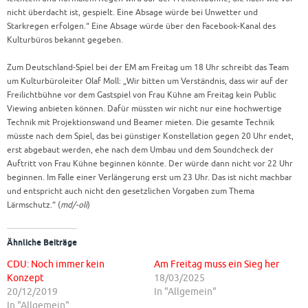
nicht überdacht ist, gespielt. Eine Absage würde bei Unwetter und
Starkregen erfolgen.“ Eine Absage würde über den Facebook-Kanal des
Kulturbüros bekannt gegeben.
Zum Deutschland-Spiel bei der EM am Freitag um 18 Uhr schreibt das Team
um Kulturbüroleiter Olaf Moll: „Wir bitten um Verständnis, dass wir auf der
Freilichtbühne vor dem Gastspiel von Frau Kühne am Freitag kein Public
Viewing anbieten können. Dafür müssten wir nicht nur eine hochwertige
Technik mit Projektionswand und Beamer mieten. Die gesamte Technik
müsste nach dem Spiel, das bei günstiger Konstellation gegen 20 Uhr endet,
erst abgebaut werden, ehe nach dem Umbau und dem Soundcheck der
Auftritt von Frau Kühne beginnen könnte. Der würde dann nicht vor 22 Uhr
beginnen. Im Falle einer Verlängerung erst um 23 Uhr. Das ist nicht machbar
und entspricht auch nicht den gesetzlichen Vorgaben zum Thema
Lärmschutz.“ (
md/-oli
)
Ähnliche Beiträge
CDU: Noch immer kein
Am Freitag muss ein Sieg her
Konzept
18/03/2025
20/12/2019
In "Allgemein"
In "Allgemein"