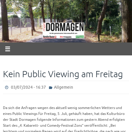
Zum
Inhalt
springen
Kein Public Viewing am Freitag
03/07/2024 - 16:37
Allgemein
Da sich die Anfragen wegen des aktuell wenig sommerlichen Wetters und
eines Public Viewings für Freitag, 5. Juli, gehäuft haben, hat das Kulturbüro
der Stadt Dormagen folgende Informationen zum gestern Abend erfolgten
Start des „4. Kabarett- und Comedy-Festival Zons“ veröffentlicht: „Bei
leichtem und normalem Regen wird auf der Freilichtbühne, die nach wie vor