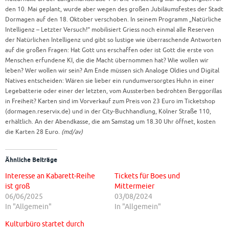
den 10. Mai geplant, wurde aber wegen des großen Jubiläumsfestes der Stadt
Dormagen auf den 18. Oktober verschoben. In seinem Programm „Natürliche
Intelligenz – Letzter Versuch!“ mobilisiert Griess noch einmal alle Reserven
der Natürlichen Intelligenz und gibt so lustige wie überraschende Antworten
auf die großen Fragen: Hat Gott uns erschaffen oder ist Gott die erste von
Menschen erfundene KI, die die Macht übernommen hat? Wie wollen wir
leben? Wer wollen wir sein? Am Ende müssen sich Analoge Oldies und Digital
Natives entscheiden: Wären sie lieber ein rundumversorgtes Huhn in einer
Legebatterie oder einer der letzten, vom Aussterben bedrohten Berggorillas
in Freiheit? Karten sind im Vorverkauf zum Preis von 23 Euro im Ticketshop
(dormagen.reservix.de) und in der City-Buchhandlung, Kölner Straße 110,
erhältlich. An der Abendkasse, die am Samstag um 18.30 Uhr öffnet, kosten
die Karten 28 Euro.
(md/av)
Ähnliche Beiträge
Interesse an Kabarett-Reihe
Tickets für Boes und
ist groß
Mittermeier
06/06/2025
03/08/2024
In "Allgemein"
In "Allgemein"
Kulturbüro startet durch