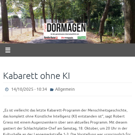
Zum
Inhalt
springen
Kabarett ohne KI
14/10/2025 - 10:34
Allgemein
„Es ist vielleicht das letzte Kabarett-Programm der Menschheitsgeschichte,
das komplett ohne Künstliche Intelligenz (KI) entstanden ist“, sagt Robert
Griess mit einem Augenzwinkern über sein aktuelles Programm. Mit diesem
gastiert der Schlachtplatte-Chef am Samstag, 18. Oktober, um 20 Uhr in der
Kulturhalle an der Langemarkstraße 1-3. Die Vorstellung war ursprünglich für