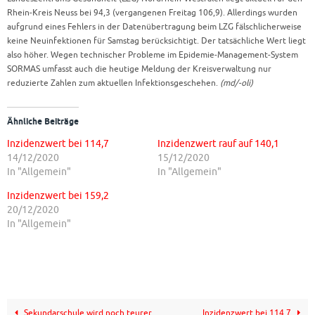
Rhein-Kreis Neuss bei 94,3 (vergangenen Freitag 106,9). Allerdings wurden
aufgrund eines Fehlers in der Datenübertragung beim LZG fälschlicherweise
keine Neuinfektionen für Samstag berücksichtigt. Der tatsächliche Wert liegt
also höher. Wegen technischer Probleme im
Epidemie-Management-System
SORMAS umfasst auch die heutige Meldung der Kreisverwaltung n
ur
reduzierte Zahlen zum aktuellen Infektionsgeschehen.
(md/-oli)
Ähnliche Beiträge
Inzidenzwert bei 114,7
Inzidenzwert rauf auf 140,1
14/12/2020
15/12/2020
In "Allgemein"
In "Allgemein"
Inzidenzwert bei 159,2
20/12/2020
In "Allgemein"
Sekundarschule wird noch teurer
Inzidenzwert bei 114,7