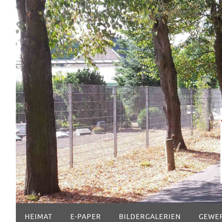
Zum
Inhalt
springen
Zum
HEIMAT
E-PAPER
BILDERGALERIEN
GEWE
Inhalt