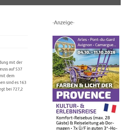
-Anzeige-
dung mit der
Neuss auf 537
 mit dem
hen sind es 163
egt bei 727,2