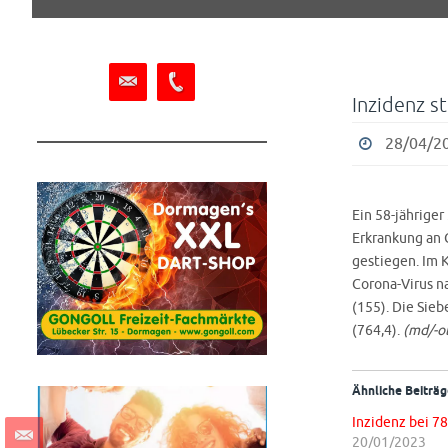
springen
Inzidenz s
28/04/20
Ein 58-jährige
Erkrankung an 
gestiegen. Im K
Corona-Virus n
(155). Die Sieb
(764,4).
(md/-ol
Ähnliche Beiträg
Inzidenz bei 78
20/01/2023