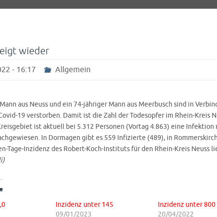
teigt wieder
22 - 16:17
Allgemein
r Mann aus Neuss und ein 74-jähriger Mann aus Meerbusch sind in Verbin
Covid-19 verstorben. Damit ist die Zahl der Todesopfer im Rhein-Kreis 
reisgebiet ist aktuell bei 5.312 Personen (Vortag 4.863) eine Infektion
achgewiesen. In Dormagen gibt es 559 Infizierte (489), in Rommerskirc
en-Tage-Inzidenz des Robert-Koch-Instituts für den Rhein-Kreis Neuss li
i)
e
,0
Inzidenz unter 145
Inzidenz unter 800
09/01/2023
20/04/2022