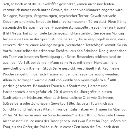
320, so hoch wird die Dunkelziffer geschätzt, kamen nicht und leiden
vermutlich immer noch unter Gewalt, die ihnen von Männern angetan wird.
Schlagen, Würgen, Vergewaltigen, psychischer Terror: Gewalt hat viele
Gesichter und meist findet sie hinter verschlossenen Türen statt. Fleur König,
systemische Beraterin bei der Frauenberatungsstelle „Frauen helfen Frauen“
(FhF) Neuss, hat schon viele Leidensgeschichten gehört. Gerade am Montag
hat sie eine Frau in der Sprechstunde betreut, die so verprügelt wurde, dass
es vermutlich zu einer Anklage wegen „versuchten Totschlags“ kommt. So ein
Vorfall haut selbst die erfahrene Fachfrau aus den Schuhen. König steht dann
ein Team zur besseren Bewältigung zur Seite. Besonders schlimm fand sie
auch den Vorfall, bei dem ein Mann seine Frau mit einem Handtuch, eng
gewickelt und mit einem Stück Seife gespickt, verprügelt hat. Kaum eine
Woche vergeht, in der sich Frauen nicht an die Frauenberatung wenden.
Allein in Dormagen wird die Zahl von weiblichen Gewaltopfern auf 400
jährlich geschätzt. Besonders Frauen aus Stadtmitte, Horrem und
Hackenbroich leben gefährlich. 2016 waren die Übergriffe in diesen
Stadtteilen am höchsten. Aber auch beschauliche Orte wie Delhoven,
Stürzelberg oder Zons haben Gewaltvorfälle. „Es betrifft wirklich alle
Schichten und fast jedes Alter. Im vorigen Jahr hatten wir Frauen im Alter von
21 bis 74 Jahren in unseren Sprechstunden“, erklärt König. Was viele Frauen
nicht wissen: Heute muss der Täter gehen und zwar für zehn Tage, sofern die
Frau, als das Opfer, die Polizei ruft. In dieser Zeit kann die Frau nach dem