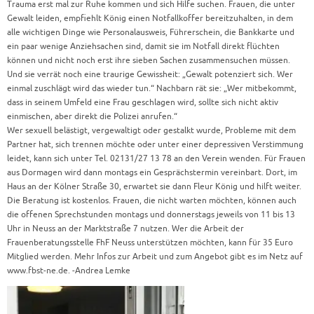
Trauma erst mal zur Ruhe kommen und sich Hilfe suchen. Frauen, die unter
Gewalt leiden, empfiehlt König einen Notfallkoffer bereitzuhalten, in dem
alle wichtigen Dinge wie Personalausweis, Führerschein, die Bankkarte und
ein paar wenige Anziehsachen sind, damit sie im Notfall direkt flüchten
können und nicht noch erst ihre sieben Sachen zusammensuchen müssen.
Und sie verrät noch eine traurige Gewissheit: „Gewalt potenziert sich. Wer
einmal zuschlägt wird das wieder tun.“ Nachbarn rät sie: „Wer mitbekommt,
dass in seinem Umfeld eine Frau geschlagen wird, sollte sich nicht aktiv
einmischen, aber direkt die Polizei anrufen.“
Wer sexuell belästigt, vergewaltigt oder gestalkt wurde, Probleme mit dem
Partner hat, sich trennen möchte oder unter einer depressiven Verstimmung
leidet, kann sich unter Tel. 02131/27 13 78 an den Verein wenden. Für Frauen
aus Dormagen wird dann montags ein Gesprächstermin vereinbart. Dort, im
Haus an der Kölner Straße 30, erwartet sie dann Fleur König und hilft weiter.
Die Beratung ist kostenlos. Frauen, die nicht warten möchten, können auch
die offenen Sprechstunden montags und donnerstags jeweils von 11 bis 13
Uhr in Neuss an der Marktstraße 7 nutzen. Wer die Arbeit der
Frauenberatungsstelle FhF Neuss unterstützen möchten, kann für 35 Euro
Mitglied werden. Mehr Infos zur Arbeit und zum Angebot gibt es im Netz auf
www.fbst-ne.de. -Andrea Lemke