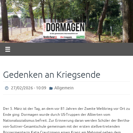
Zum
Inhalt
springen
Gedenken an Kriegsende
27/02/2026 - 10:09
Allgemein
Der 5. März ist der Tag, an dem vor 81 Jahren der Zweite Weltkrieg vor Ort zu
Ende ging: Dormagen wurde durch US-Truppen der Alliierten vom
Nationalsozialismus befreit. Zur Erinnerung daran werden Schüler der Bertha-
von-Suttner-Gesamtschule gemeinsam mit der ersten stellvertretenden
Bürgermeisterin Katja Creutzmann einen Kranz am Mahnmal neben dem