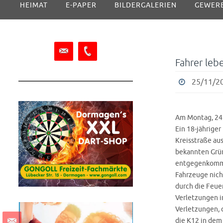
HEIMAT
E-PAPER
BILDERGALERIEN
GEWER
Inhalt
springen
Fahrer leb
25/11/20
Am Montag, 24.
Ein 18-jährige
Kreisstraße au
bekannten Grün
entgegenkomme
Fahrzeuge nich
durch die Feue
Verletzungen i
Verletzungen, 
die K12 in dem 