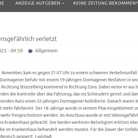
BE
ANZEIGE AUFGEBEN
KEINE ZEITUNG BEKOMMEN?
ensgefährlich verletzt
25 - 09:59
Allgemein
 November, kam es gegen 21.07 Uhr zu einem schweren Verkehrsunfall 
r Dormagener befuhr mit einem 19-jährigen Dormagener Beifahrer in se
s Richtung Stürzelberg kommend in Richtung Zons. Dabei verlor er aus b
den die Kontrolle über das Fahrzeug, das ins Schleudern geriet und da
nden Auto eines 32-jährigen Dormagener kollidierte. Danach waren 
t mehr fahrbereit. Der 18-Jährige wurde in seinem Pkw eingeklemmt 
rwehr freigeschnitten werden. Im Anschluss wurde er mit lebensgefähr
ns Krankenhaus gebracht. Die beiden weiteren Beteiligten erlitten eben
die im Krankenhaus behandelt werden musste. Für die Dauer der Unfal
Bereich gesperrt. (
-oli/md
)