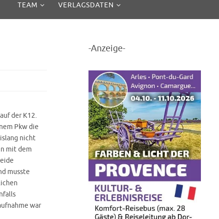
TEAM
VERLAGSDATEN
-Anzeige-
auf der K12.
inem Pkw die
islang nicht
nn mit dem
beide
und musste
lichen
falls
laufnahme war