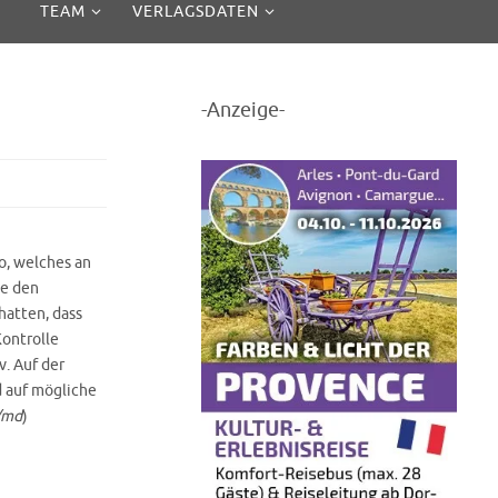
TEAM
VERLAGSDATEN
-Anzeige-
o, welches an
te den
hatten, dass
ontrolle
. Auf der
 auf mögliche
i/md
)