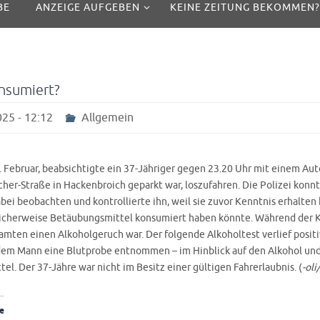
BE
ANZEIGE AUFGEBEN
KEINE ZEITUNG BEKOMMEN?
nsumiert?
25 - 12:12
Allgemein
 Februar, beabsichtigte ein 37-Jähriger gegen 23.20 Uhr mit einem Aut
cher-Straße in Hackenbroich geparkt war, loszufahren. Die Polizei konn
ei beobachten und kontrollierte ihn, weil sie zuvor Kenntnis erhalten 
icherweise Betäubungsmittel konsumiert haben könnte. Während der K
mten einen Alkoholgeruch war. Der folgende Alkoholtest verlief positiv
em Mann eine Blutprobe entnommen – im Hinblick auf den Alkohol und
l. Der 37-Jähre war nicht im Besitz einer gültigen Fahrerlaubnis. (
-ol
e