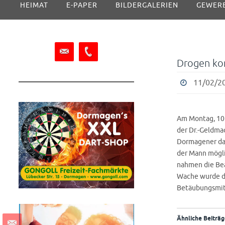
HEIMAT
E-PAPER
BILDERGALERIEN
GEWER
Inhalt
springen
Drogen ko
11/02/20
Am Montag, 10.
der Dr.-Geldma
Dormagener dab
der Mann mögl
nahmen die Bea
Wache wurde d
Betäubungsmitte
Ähnliche Beiträg