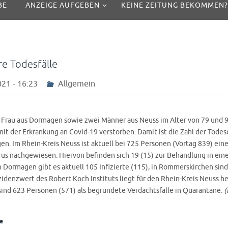
BE
ANZEIGE AUFGEBEN
KEINE ZEITUNG BEKOMMEN?
re Todesfälle
21 - 16:23
Allgemein
e Frau aus Dormagen sowie zwei Männer aus Neuss im Alter von 79 und 9
it der Erkrankung an Covid-19 verstorben. Damit ist die Zahl der Todes
en. Im Rhein-Kreis Neuss ist aktuell bei 725 Personen (Vortag 839) eine
us nachgewiesen. Hiervon befinden sich 19 (15) zur Behandlung in ei
 Dormagen gibt es aktuell 105 Infizierte (115), in Rommerskirchen sind 
idenzwert des Robert Koch Instituts liegt für den Rhein-Kreis Neuss he
 sind 623 Personen (571) als begründete Verdachtsfälle in Quarantäne.
(
e