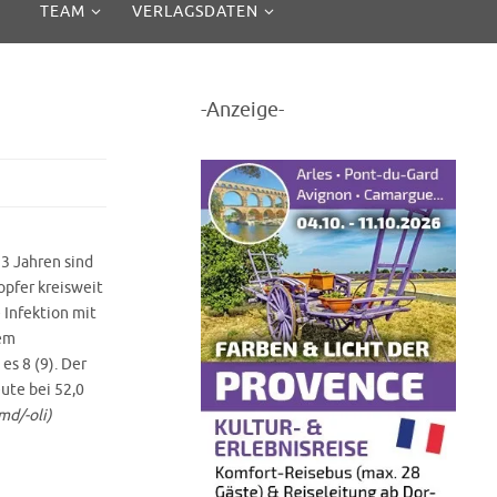
TEAM
VERLAGSDATEN
-Anzeige-
3 Jahren sind
opfer kreisweit
 Infektion mit
nem
es 8 (9). Der
ute bei 52,0
md/-oli)