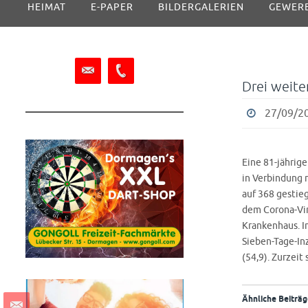
HEIMAT
E-PAPER
BILDERGALERIEN
GEWER
Inhalt
springen
Drei weite
27/09/20
Eine 81-jährig
in Verbindung m
auf 368 gestieg
dem Corona-Vir
Krankenhaus. In
Sieben-Tage-Inz
(54,9). Zurzeit
Ähnliche Beiträg