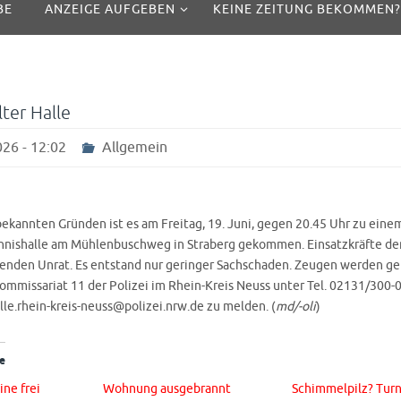
BE
ANZEIGE AUFGEBEN
KEINE ZEITUNG BEKOMMEN?
lter Halle
26 - 12:02
Allgemein
ekannten Gründen ist es am Freitag, 19. Juni, gegen 20.45 Uhr zu einem
nnishalle am Mühlenbuschweg in Straberg gekommen. Einsatzkräfte de
enden Unrat. Es entstand nur geringer Sachschaden. Zeugen werden ge
ommissariat 11 der Polizei im Rhein-Kreis Neuss unter Tel. 02131/300-0
lle.rhein-kreis-neuss@polizei.nrw.de zu melden. (
md/-oli
)
e
ne frei
Wohnung ausgebrannt
Schimmelpilz? Turn