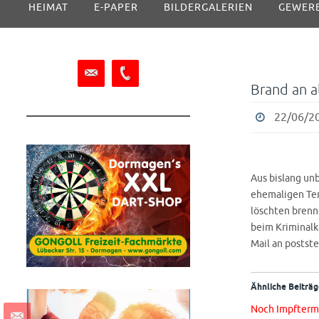
HEIMAT
E-PAPER
BILDERGALERIEN
GEWER
Inhalt
springen
Brand an a
22/06/20
Aus bislang unb
ehemaligen Te
löschten brenn
beim Kriminalk
Mail an postste
Ähnliche Beiträg
Noch Impftermi