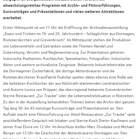
abwechslungsreiches Programm mit Archiv- und Filmvorführungen,
Kurzvorträgen und Präsentationen und vielen weiteren Attraktionen
erarbeitet.
Erster Höhepunkt ist um 11 Uhr die Eröffnung der Archivalienausstellung
„Essen und Trinken im 19. und 20. Jahrhundert – Schlaglichter aus Dormagen,
Rommerskirchen und Grevenbroich“. Im Mittelpunkt stehen die Produktion
von Lebensmitteln und Getränken sowie die Themen Handel und
Zubereitung, Verzehr und Reglementierung: Zur Präsentation gehören
historische Postkarten, Kochbücher, Speisekarten, Fotografien, historische
Akten und weitere archivalische Zeugnisse. Bekannte Industriebetriebe wie
die Dormagener Zuckerfabrik, die dortige Aktienbrauerei und die
Rommerskirchener Krautfabrik Fudickar spielen dabei ebenso eine Rolle wie
die beliebten Kochbücher der aus Hülchrath stammenden Landratstochter
und Autorin Lovica von Pröpper, das überregional bekannte Grevenbroicher
Sterne-Restaurant „Zur Traube“ oder die Lebensmittelsituation in Notzeiten.
Zu den in der Ausstellung behandelten Themen bietet das Archiv den ganzen
Tag lang 30- bis 45-minütige Kurzvorträge und Präsentationen an. Den
Auftakt macht eine Filmvorführung zur Hotel-Restauration „Zur Traube“ samt
anschließendem Gespräch mit Inhaber und Sterne-Koch Dieter Kaufmann und
seiner Frau Elvira um 12 Uhr. Im Anschluss stellen Marc Chudaska und Michael
Berger um 13 Uhr die Geschichte der Aktienbrauerei Dormagen vor. Des