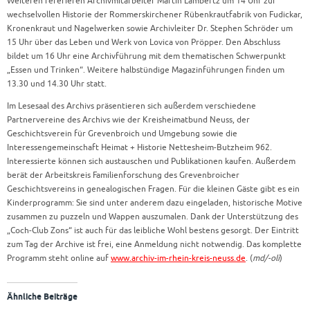
Weiteren referieren Archivmitarbeiter Martin Lambertz um 14 Uhr zur
wechselvollen Historie der Rommerskirchener Rübenkrautfabrik von Fudickar,
Kronenkraut und Nagelwerken sowie Archivleiter Dr. Stephen Schröder um
15 Uhr über das Leben und Werk von Lovica von Pröpper. Den Abschluss
bildet um 16 Uhr eine Archivführung mit dem thematischen Schwerpunkt
„Essen und Trinken“. Weitere halbstündige Magazinführungen finden um
13.30 und 14.30 Uhr statt.
Im Lesesaal des Archivs präsentieren sich außerdem verschiedene
Partnervereine des Archivs wie der Kreisheimatbund Neuss, der
Geschichtsverein für Grevenbroich und Umgebung sowie die
Interessengemeinschaft Heimat + Historie Nettesheim-Butzheim 962.
Interessierte können sich austauschen und Publikationen kaufen. Außerdem
berät der Arbeitskreis Familienforschung des Grevenbroicher
Geschichtsvereins in genealogischen Fragen. Für die kleinen Gäste gibt es ein
Kinderprogramm: Sie sind unter anderem dazu eingeladen, historische Motive
zusammen zu puzzeln und Wappen auszumalen. Dank der Unterstützung des
„Coch-Club Zons“ ist auch für das leibliche Wohl bestens gesorgt. Der Eintritt
zum Tag der Archive ist frei, eine Anmeldung nicht notwendig. Das komplette
Programm steht online auf
www.archiv-im-rhein-kreis-neuss.de
. (
md/-oli
)
Ähnliche Beiträge