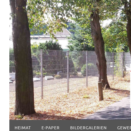
Zum
Inhalt
springen
Zum
HEIMAT
E-PAPER
BILDERGALERIEN
GEWE
Inhalt