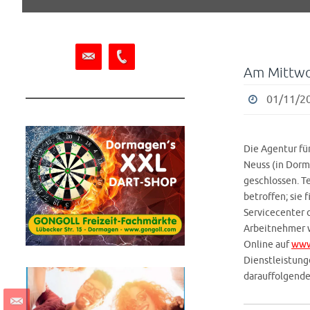
springen
Am Mittwo
01/11/20
Die Agentur fü
Neuss (in Dorm
geschlossen. T
betroffen; sie 
Servicecenter d
Arbeitnehmer w
Online auf
www
Dienstleistunge
darauffolgenden