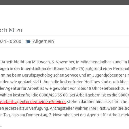
ch ist zu
24 - 06:00
Allgemein
r Arbeit bleibt am Mittwoch, 6. November, in Mönchengladbach und im 
agen in der Innenstadt an der Römerstraße 25) aufgrund einer Person
ermine beim Berufspsychologischen Service und im Jugendjobcenter si
finden wie geplant statt. Auch die kostenfreien Hotlines sind erreichbar.
er Agentur für Arbeit ist wie gewohnt von 8 bis 18 Uhr telefonisch zu e
ählen kostenfrei die 0800/455 55 00, bei Arbeitgebern ist es die 0800
.arbeitsagentur.de/meine-eServices
stehen darüber hinaus zahlreiche
n jederzeit zur Verfügung. Antragsteller wahren ihre Frist, wenn sie si
 Tag, also am Donnerstag, 7. November, bei der Agentur für Arbeit meld