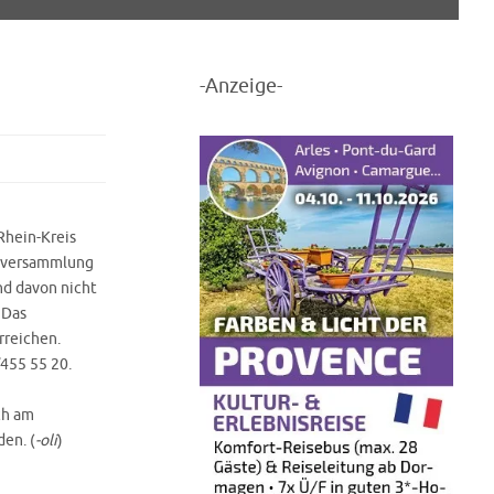
-Anzeige-
Rhein-Kreis
alversammlung
nd davon nicht
 Das
rreichen.
/455 55 20.
ch am
en. (
-oli
)