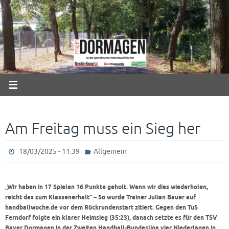
Zum
Inhalt
springen
Am Freitag muss ein Sieg her
18/03/2025 - 11:39
Allgemein
„Wir haben in 17 Spielen 16 Punkte geholt. Wenn wir dies wiederholen,
reicht das zum Klassenerhalt“ – So wurde Trainer Julian Bauer auf
handballwoche.de vor dem Rückrundenstart zitiert. Gegen den TuS
Ferndorf folgte ein klarer Heimsieg (35:23), danach setzte es für den TSV
Bayer Dormagen in der Zweiten Handball-Bundesliga vier Niederlagen in