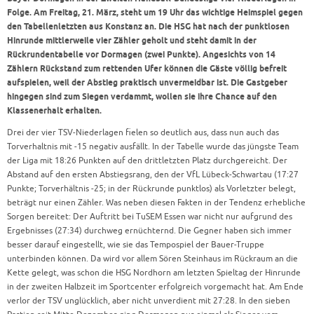
Folge. Am Freitag, 21. März, steht um 19 Uhr das wichtige Heimspiel gegen
den Tabellenletzten aus Konstanz an. Die HSG hat nach der punktlosen
Hinrunde mittlerweile vier Zähler geholt und steht damit in der
Rückrundentabelle vor Dormagen (zwei Punkte). Angesichts von 14
Zählern Rückstand zum rettenden Ufer können die Gäste völlig befreit
aufspielen, weil der Abstieg praktisch unvermeidbar ist. Die Gastgeber
hingegen sind zum Siegen verdammt, wollen sie ihre Chance auf den
Klassenerhalt erhalten.
Drei der vier TSV-Niederlagen fielen so deutlich aus, dass nun auch das
Torverhaltnis mit -15 negativ ausfällt. In der Tabelle wurde das jüngste Team
der Liga mit 18:26 Punkten auf den drittletzten Platz durchgereicht. Der
Abstand auf den ersten Abstiegsrang, den der VfL Lübeck-Schwartau (17:27
Punkte; Torverhältnis -25; in der Rückrunde punktlos) als Vorletzter belegt,
beträgt nur einen Zähler. Was neben diesen Fakten in der Tendenz erhebliche
Sorgen bereitet: Der Auftritt bei TuSEM Essen war nicht nur aufgrund des
Ergebnisses (27:34) durchweg ernüchternd. Die Gegner haben sich immer
besser darauf eingestellt, wie sie das Tempospiel der Bauer-Truppe
unterbinden können. Da wird vor allem Sören Steinhaus im Rückraum an die
Kette gelegt, was schon die HSG Nordhorn am letzten Spieltag der Hinrunde
in der zweiten Halbzeit im Sportcenter erfolgreich vorgemacht hat. Am Ende
verlor der TSV unglücklich, aber nicht unverdient mit 27:28. In den sieben