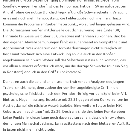
Partien seit Mitte Dezember ging Dormagen nur einmal als Sieger vom
Spielfeld – gegen Ferndorf. Ist das Tempo raus, hat der TSV im aufgebauten
Angriff ohne die nötige Durchschlagskraft große Schwierigkeiten. Versucht
er es mit noch mehr Tempo, steigt die Fehlerquote noch mehr an. Hinzu
kommen die Probleme am Siebenmeterpunkt, wo zu viel liegen gelassen wird.
Die Dormagener werfen mittlerweile deutlich zu wenig Tore (unter 30;
Hinrunde teilweise weit über 30), um etwas mitnehmen zu können. Und bei
den eigenen Abwehrbemühungen fehlt es zunehmend an Kompaktheit und
Aggressivität. Was wiederum den Torhüterleistungen nicht zuträglich ist.
Insgesamt zeichnet sich eine Entwicklung ab, die auch in den Köpfen
angekommen sein wird. Woher soll das Selbstbewusstsei auch kommen, das
vor allem auswärts erforderlich wäre, um die dortige Schwäche (nur ein Sieg
in Konstanz) endlich in den Griff zu bekommen?
Da helfen auch die ab und an phrasenhaft wirkenden Analysen des jungen
Trainers nicht mehr, dem zudem der von ihm angekündigte Griff in die
psychologische Trickkiste nach dem Ferndorf-Erfolg vor dem Spiel beim VfL
Eintracht Hagen misslang. Es setzte mit 22:31 gegen einen Konkurrenten im
Abstiegskampf die nächste Auswärtspleite. Eine weitere folgte beim HSC
Coburg, wenn auch „nur“ mit 25:29. Doch am Ende sind keine Punkte eben
keine Punkte. In dieser Lage noch davon zu sprechen, dass die Entwicklung
der jungen Mannschaft stimmt, kann spätestens nach dem blutleeren Auftritt
in Essen nicht mehr richtig sein.