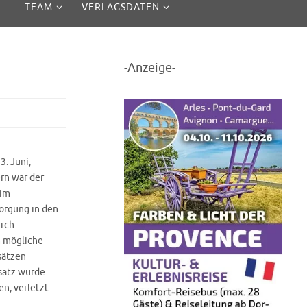
TEAM
VERLAGSDATEN
-Anzeige-
. Juni,
rn war der
eim
orgung in den
urch
m mögliche
sätzen
nsatz wurde
en, verletzt