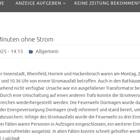
BE
ANZEIGE AUFGEBEN
KEINE ZEITUNG BEKOMMEN?
Minuten ohne Strom
25 - 14:15
Allgemein
 Innenstadt, Rheinfeld, Horrem und Hackenbroich waren am Montag, 23
 und 10.36 Uhr von einem Stromausfall betroffen. Auch in den Rathäuse
ehend nicht verfügbar. Ursache war ein ausgefallener Transformator b
 Durch eine Umschaltung auf einen anderen Trafo konnte die Stromvers
ereichen wiederhergestellt werden. Die Feuerwehr Dormagen wurde d
der Energieversorgung Dormagen (evd) informiert und stand bereit, u
bzusichern. Infolge des Stromausfalls wurde die Feuerwehr zu drei Ein
zwei Fällen waren Personen in Aufzügen eingeschlossen, ein weiterer Ei
usnotrufmelder ausgelöst. In allen Fällen konnte schnell geholfen werd
 (
-oli/md
)