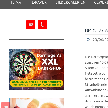
HEIMAT
E-PAPER
BILDERGALERIEN
GEWER
Inhalt
springen
Bis zu 27 
23/06/20
Die Dormagener
zwischen 10.09
Strom vorüberg
Netzbetreiber.
betroffenen B
Mitarbeitende 
Auswirkungen a
alarmiert: In 
durch einen Ha
wurde niemand.