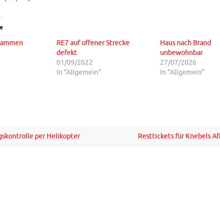
e
Flammen
RE7 auf offener Strecke
Haus nach Brand
defekt
unbewohnbar
01/09/2022
27/07/2026
In "Allgemein"
In "Allgemein"
gskontrolle per Helikopter
Resttickets für Knebels A